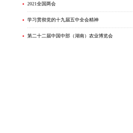
2021全国两会
学习贯彻党的十九届五中全会精神
第二十二届中国中部（湖南）农业博览会
推进湖南自贸试验区郴州片区建设
决胜2020——全面小康湖南行
聚焦新时代“三明实践”
密码安全为人民 密码安全靠人民
“湘”当自觉自信自强