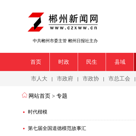
中共郴州市委主管 郴州日报社主办
首页
时政
民生
县域
市人大
市政府
市政协
市总工会
|
|
|
网站首页 >
专题
时代楷模
第七届全国道德模范故事汇