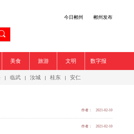
今日郴州
郴州发布
美食
旅游
文明
数字报
兴
临武
汝城
桂东
安仁
|
|
|
|
作者： 2021-02-10
作者： 2021-02-10