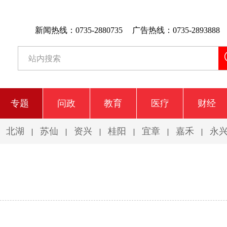
新闻热线：0735-2880735
广告热线：0735-2893888
专题
问政
教育
医疗
财经
北湖
苏仙
资兴
桂阳
宜章
嘉禾
永
|
|
|
|
|
|
|