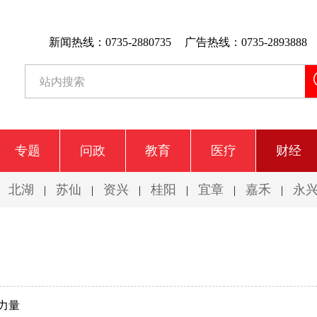
新闻热线：0735-2880735
广告热线：0735-2893888
专题
问政
教育
医疗
财经
北湖
苏仙
资兴
桂阳
宜章
嘉禾
永
|
|
|
|
|
|
|
力量