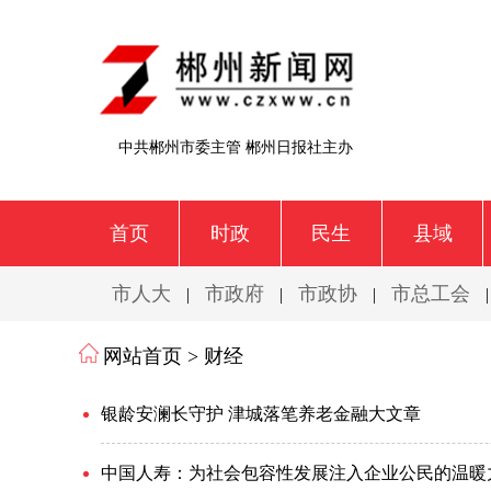
中共郴州市委主管 郴州日报社主办
首页
时政
民生
县域
市人大
市政府
市政协
市总工会
|
|
|
网站首页 >
财经
银龄安澜长守护 津城落笔养老金融大文章
中国人寿：为社会包容性发展注入企业公民的温暖