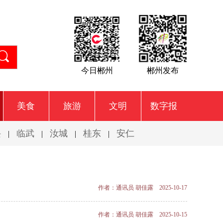
今日郴州
郴州发布
美食
旅游
文明
数字报
兴
临武
汝城
桂东
安仁
|
|
|
|
作者：通讯员 胡佳露 2025-10-17
作者：通讯员 胡佳露 2025-10-15