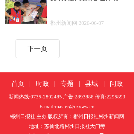
身体受伤也要努力飞翔！
郴州新闻网 2026-06-07
下一页
首页
|
时政
|
专题
|
县域
|
问政
新闻热线:0735-2892485 广告:2893888 传真:2295893
E-mail:master@czxww.cn
郴州日报社 主办 版权所有：郴州日报社郴州新闻网
地址：苏仙北路郴州日报社大门旁