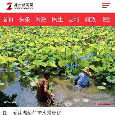
首页
头条
时政
民生
县域
问政
图丨爱莲湖疏荷护水景更优