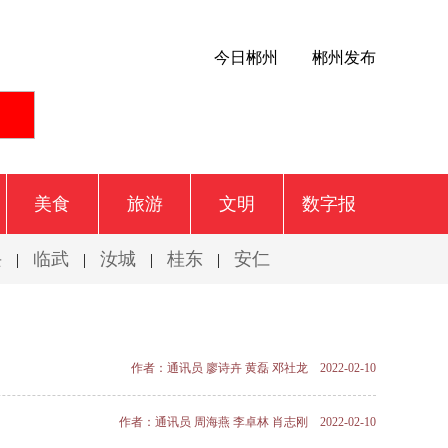
今日郴州
郴州发布
美食
旅游
文明
数字报
兴
临武
汝城
桂东
安仁
|
|
|
|
作者：通讯员 廖诗卉 黄磊 邓社龙 2022-02-10
作者：通讯员 周海燕 李卓林 肖志刚 2022-02-10