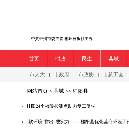
中共郴州市委主管 郴州日报社主办
首页
时政
民生
县域
市人大
市政府
市政协
市总工会
|
|
|
网站首页 >
县域
>>
桂阳县
桂阳24个核酸检测点助力复工复学
“软环境”拼出“硬实力”——桂阳县优化营商环境工