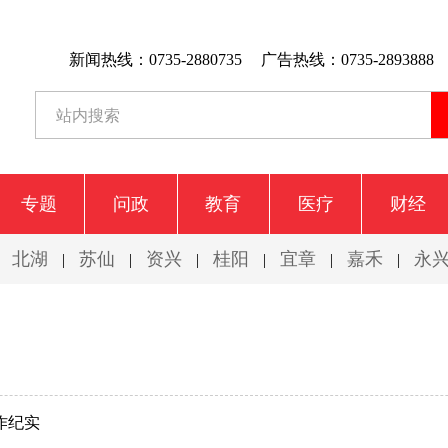
新闻热线：0735-2880735
广告热线：0735-2893888
专题
问政
教育
医疗
财经
北湖
苏仙
资兴
桂阳
宜章
嘉禾
永
|
|
|
|
|
|
|
作纪实