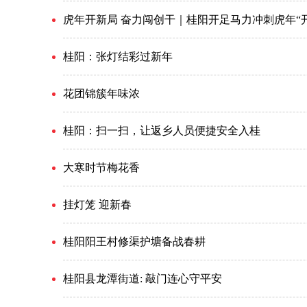
虎年开新局 奋力闯创干｜桂阳开足马力冲刺虎年“
桂阳：张灯结彩过新年
花团锦簇年味浓
桂阳：扫一扫，让返乡人员便捷安全入桂
大寒时节梅花香
挂灯笼 迎新春
桂阳阳王村修渠护塘备战春耕
桂阳县龙潭街道: 敲门连心守平安