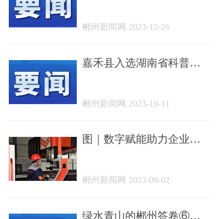
量质齐升 产业强县——嘉
禾县代表团讨论侧记
郴州新闻网 2023-12-26
嘉禾县入选湖南省科普教
育“双走进”试点县（市、
区）创建单位
郴州新闻网 2023-10-11
图｜数字赋能助力企业转
型升级
郴州新闻网 2023-08-02
绿水青山的郴州答卷⑥丨嘉