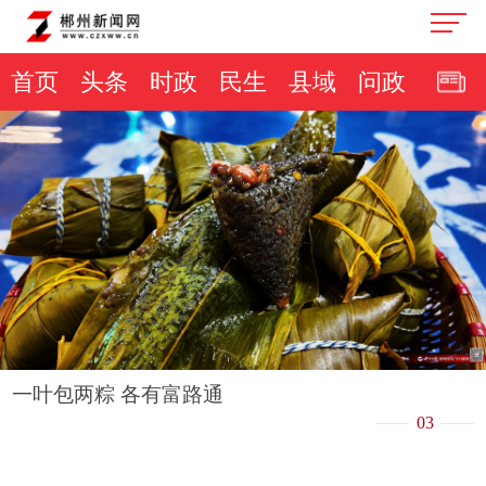
首页
头条
时政
民生
县域
问政
一叶包两粽 各有富路通
03