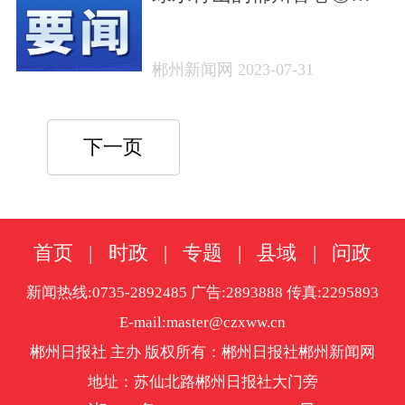
禾力推城乡供水一体化，
农村居民安全饮水率达
郴州新闻网 2023-07-31
100%
下一页
首页
|
时政
|
专题
|
县域
|
问政
新闻热线:0735-2892485 广告:2893888 传真:2295893
E-mail:master@czxww.cn
郴州日报社 主办 版权所有：郴州日报社郴州新闻网
地址：苏仙北路郴州日报社大门旁