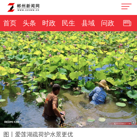
首页
头条
时政
民生
县域
问政
图丨爱莲湖疏荷护水景更优