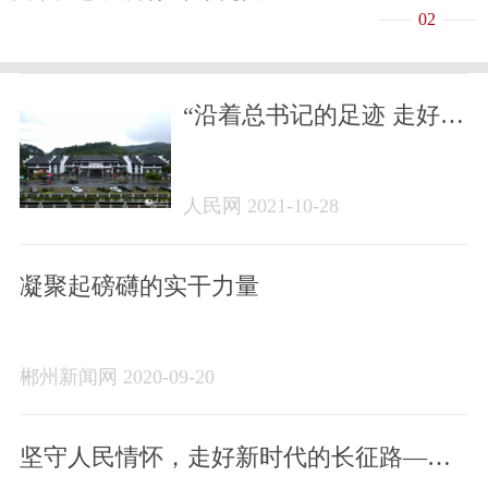
02
“沿着总书记的足迹 走好新
时代长征路”系列之一｜湖
南沙洲：长征路上半条被
人民网 2021-10-28
如今更暖后来人
凝聚起磅礴的实干力量
郴州新闻网 2020-09-20
坚守人民情怀，走好新时代的长征路——