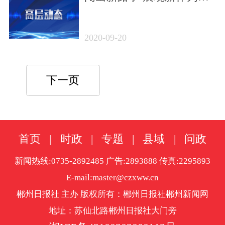
——习近平总书记在湖南
考察时的重要讲话鼓舞信
2020-09-20
心激励担当
下一页
首页
|
时政
|
专题
|
县域
|
问政
新闻热线:0735-2892485 广告:2893888 传真:2295893
E-mail:master@czxww.cn
郴州日报社 主办 版权所有：郴州日报社郴州新闻网
地址：苏仙北路郴州日报社大门旁