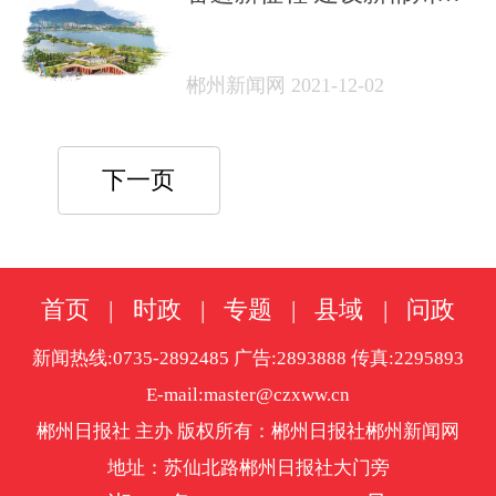
探索可持续发展“郴州样
板”——郴州市建设国家可
郴州新闻网 2021-12-02
持续发展议程创新示范区
工作综述
下一页
首页
|
时政
|
专题
|
县域
|
问政
新闻热线:0735-2892485 广告:2893888 传真:2295893
E-mail:master@czxww.cn
郴州日报社 主办 版权所有：郴州日报社郴州新闻网
地址：苏仙北路郴州日报社大门旁