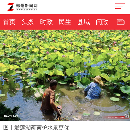
首页
头条
时政
民生
县域
问政
图丨爱莲湖疏荷护水景更优