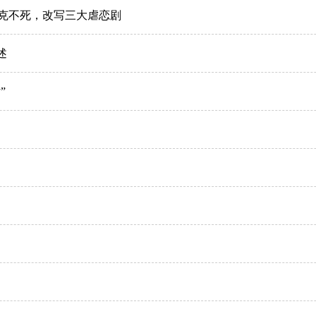
克不死，改写三大虐恋剧
述
”