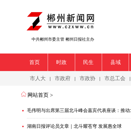
中共郴州市委主管 郴州日报社主办
首页
时政
民生
县域
市人大
市政府
市政协
市总工会
|
|
|
网站首页 >
毛伟明与出席第三届北斗峰会嘉宾代表座谈：推动
湖南日报评论员文章｜北斗耀苍穹 发展惠全球