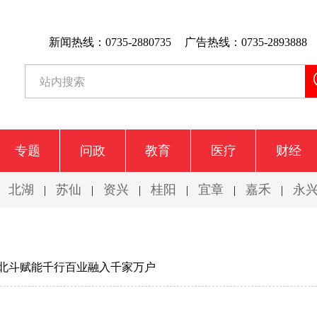
新闻热线：0735-2880735
广告热线：0735-2893888
专题
问政
教育
医疗
财经
北湖
苏仙
资兴
桂阳
宜章
嘉禾
永
|
|
|
|
|
|
|
北斗赋能千行百业融入千家万户