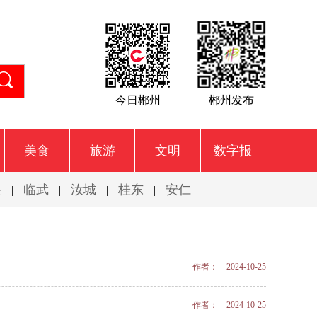
今日郴州
郴州发布
美食
旅游
文明
数字报
兴
临武
汝城
桂东
安仁
|
|
|
|
作者： 2024-10-25
作者： 2024-10-25