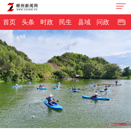
首页
头条
时政
民生
县域
问政