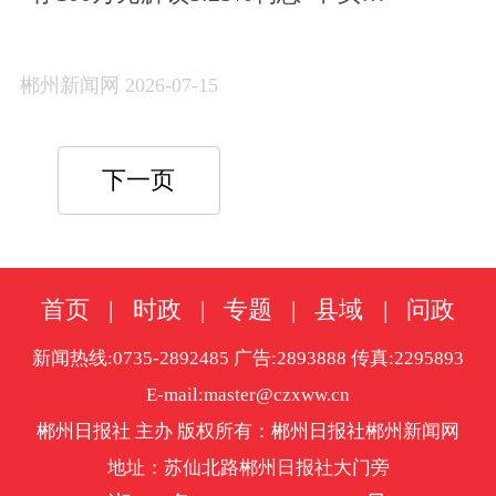
（2026·07·15）
郴州新闻网 2026-07-15
下一页
首页
|
时政
|
专题
|
县域
|
问政
新闻热线:0735-2892485 广告:2893888 传真:2295893
E-mail:master@czxww.cn
郴州日报社 主办 版权所有：郴州日报社郴州新闻网
地址：苏仙北路郴州日报社大门旁