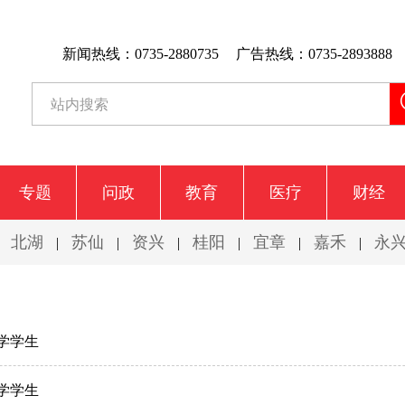
新闻热线：0735-2880735
广告热线：0735-2893888
专题
问政
教育
医疗
财经
北湖
苏仙
资兴
桂阳
宜章
嘉禾
永
|
|
|
|
|
|
|
中学学生
中学学生