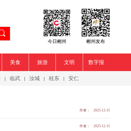
今日郴州
郴州发布
美食
旅游
文明
数字报
兴
临武
汝城
桂东
安仁
|
|
|
|
作者： 2025-12-31
作者： 2025-12-31