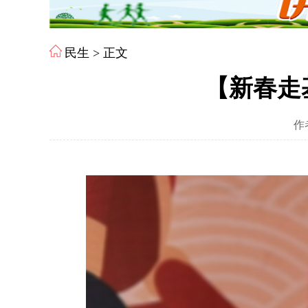
民生
> 正文
【新春走
作