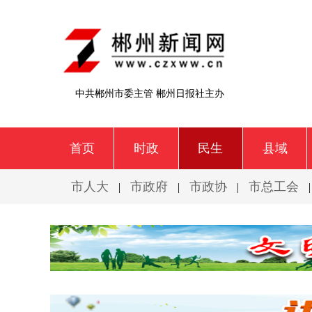
中共郴州市委主管 郴州日报社主办
首页
时政
民生
县域
市人大
市政府
市政协
市总工会
|
|
|