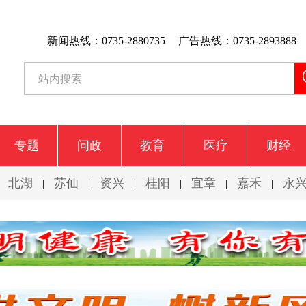
新闻热线：0735-2880735
广告热线：0735-2893888
专题
问政
教育
医疗
财经
北湖
苏仙
资兴
桂阳
宜章
嘉禾
永
|
|
|
|
|
|
|