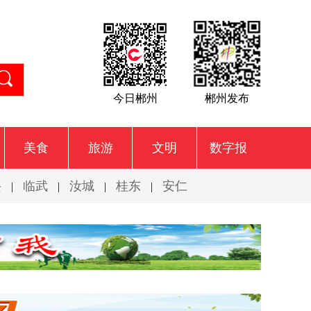
今日郴州
郴州发布
美食
旅游
文明
数字报
兴
临武
汝城
桂东
安仁
|
|
|
|