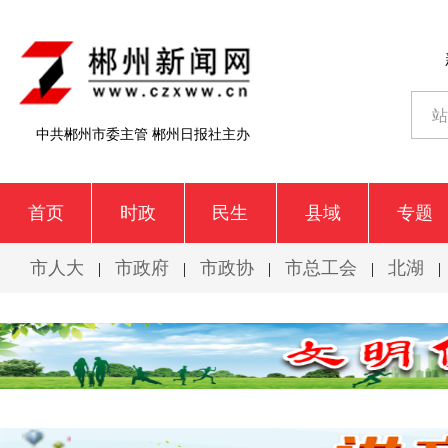
中共郴州市委主管 郴州日报社主办
首页
时政
民生
县域
专题
市人大
市政府
市政协
市总工会
北湖
|
|
|
|
|