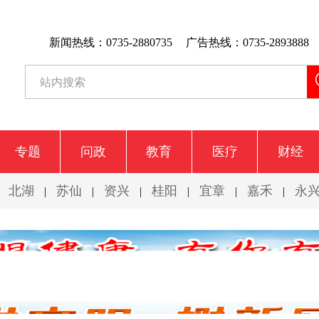
新闻热线：0735-2880735
广告热线：0735-2893888
专题
问政
教育
医疗
财经
北湖
苏仙
资兴
桂阳
宜章
嘉禾
永
|
|
|
|
|
|
|