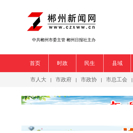
中共郴州市委主管 郴州日报社主办
首页
时政
民生
县域
市人大
市政府
市政协
市总工会
|
|
|