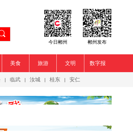
今日郴州
郴州发布
美食
旅游
文明
数字报
兴
临武
汝城
桂东
安仁
|
|
|
|