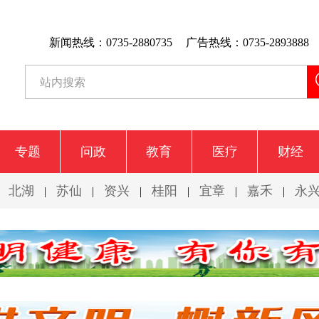
新闻热线：0735-2880735
广告热线：0735-2893888
专题
问政
教育
医疗
财经
北湖
苏仙
资兴
桂阳
宜章
嘉禾
永
|
|
|
|
|
|
|