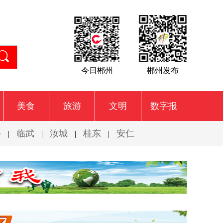
今日郴州
郴州发布
美食
旅游
文明
数字报
兴
临武
汝城
桂东
安仁
|
|
|
|