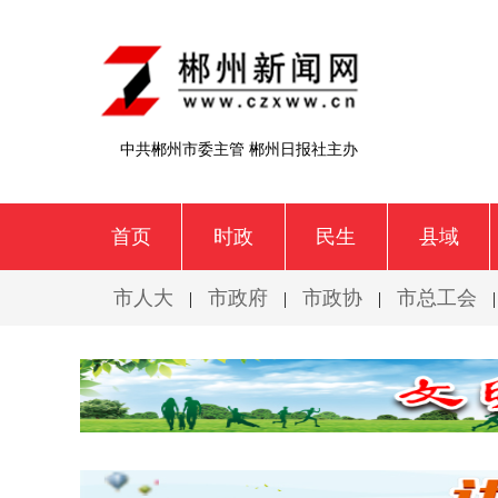
中共郴州市委主管 郴州日报社主办
首页
时政
民生
县域
市人大
市政府
市政协
市总工会
|
|
|