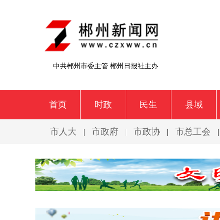
中共郴州市委主管 郴州日报社主办
首页
时政
民生
县域
市人大
市政府
市政协
市总工会
|
|
|