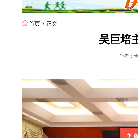
首页
> 正文
吴巨培主
作者：全