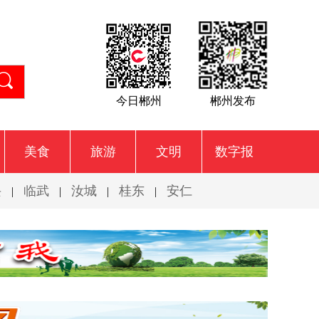
今日郴州
郴州发布
美食
旅游
文明
数字报
兴
临武
汝城
桂东
安仁
|
|
|
|