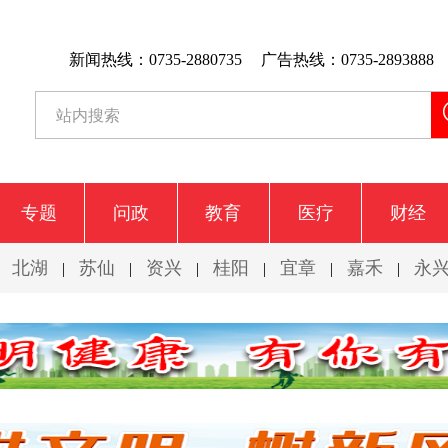
新闻热线：0735-2880735
广告热线：0735-2893888
专题
问政
教育
医疗
财经
北湖
苏仙
资兴
桂阳
宜章
嘉禾
永
|
|
|
|
|
|
|