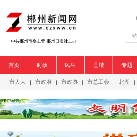
中共郴州市委主管 郴州日报社主办
首页
时政
民生
县域
专题
市人大
市政府
市政协
市总工会
北湖
|
|
|
|
|