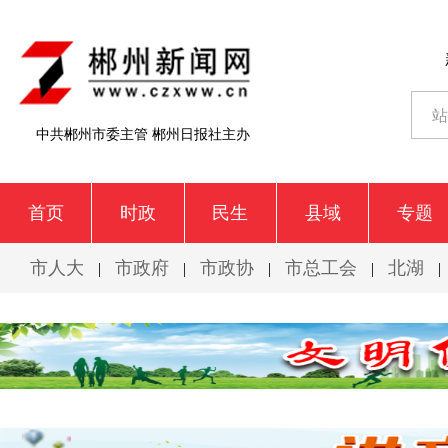
中共郴州市委主管 郴州日报社主办
首页
时政
民生
县域
专题
市人大
市政府
市政协
市总工会
北湖
|
|
|
|
|