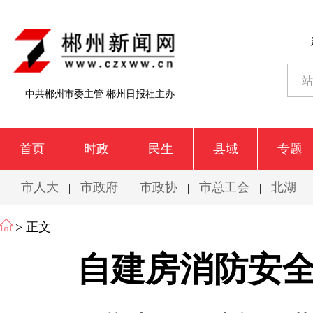
中共郴州市委主管 郴州日报社主办
首页
时政
民生
县域
专题
市人大
市政府
市政协
市总工会
北湖
|
|
|
|
|
> 正文
自建房消防安