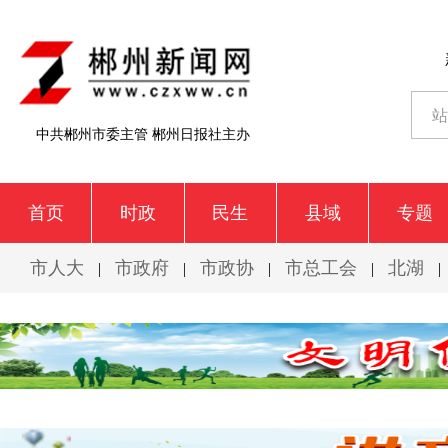
中共郴州市委主管 郴州日报社主办
首页
时政
民生
县域
专题
市人大
市政府
市政协
市总工会
北湖
|
|
|
|
|