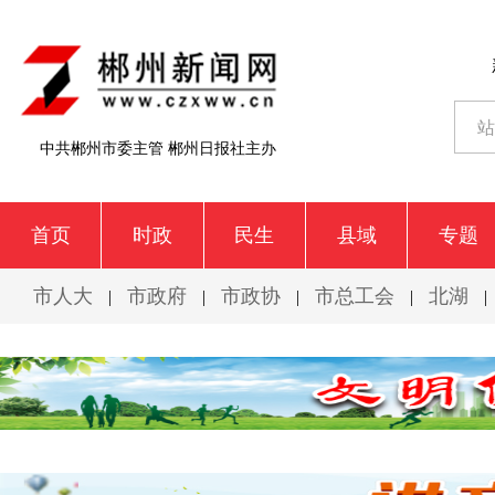
中共郴州市委主管 郴州日报社主办
首页
时政
民生
县域
专题
市人大
市政府
市政协
市总工会
北湖
|
|
|
|
|