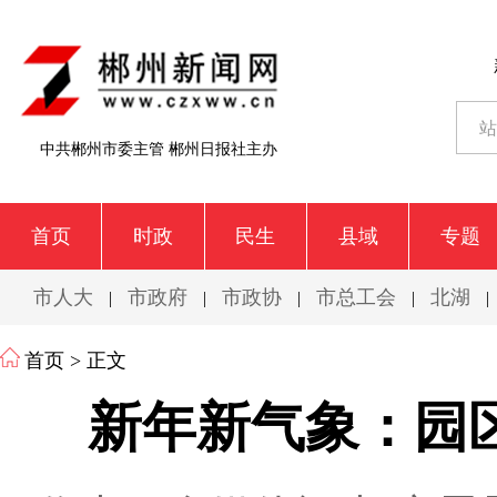
中共郴州市委主管 郴州日报社主办
首页
时政
民生
县域
专题
市人大
市政府
市政协
市总工会
北湖
|
|
|
|
|
首页
> 正文
新年新气象：园区