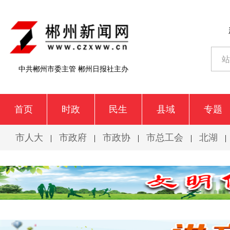
中共郴州市委主管 郴州日报社主办
首页
时政
民生
县域
专题
市人大
市政府
市政协
市总工会
北湖
|
|
|
|
|