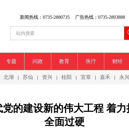
新闻热线：0735-2880735
广告热线：0735-2893888
专题
问政
教育
医疗
财经
北湖
苏仙
资兴
桂阳
宜章
嘉禾
永
|
|
|
|
|
|
|
代党的建设新的伟大工程 着力
全面过硬