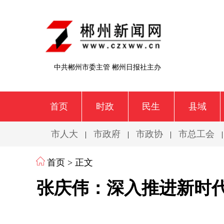
中共郴州市委主管 郴州日报社主办
首页
时政
民生
县域
市人大
市政府
市政协
市总工会
|
|
|
首页
> 正文
张庆伟：深入推进新时