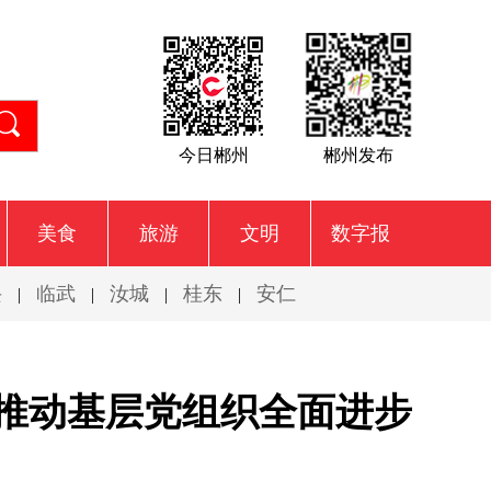
今日郴州
郴州发布
美食
旅游
文明
数字报
兴
临武
汝城
桂东
安仁
|
|
|
|
推动基层党组织全面进步