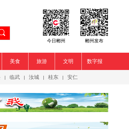
今日郴州
郴州发布
美食
旅游
文明
数字报
兴
临武
汝城
桂东
安仁
|
|
|
|