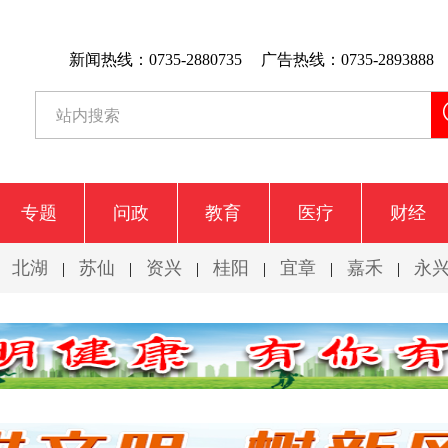
新闻热线：0735-2880735
广告热线：0735-2893888
专题
问政
教育
医疗
财经
北湖
苏仙
资兴
桂阳
宜章
嘉禾
永
|
|
|
|
|
|
|