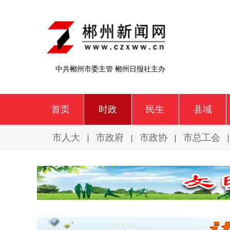
中共郴州市委主管 郴州日报社主办
首页
时政
民生
县域
市人大
市政府
市政协
市总工会
|
|
|