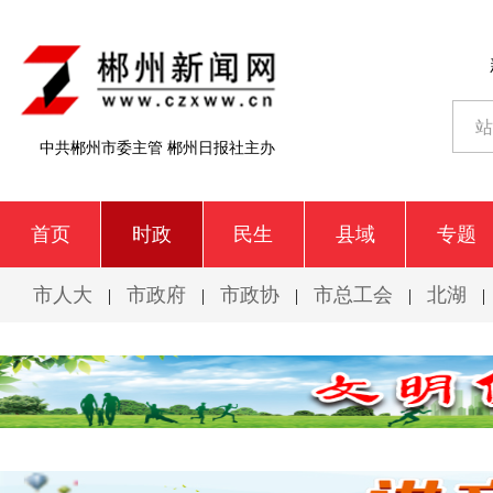
中共郴州市委主管 郴州日报社主办
首页
时政
民生
县域
专题
市人大
市政府
市政协
市总工会
北湖
|
|
|
|
|