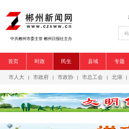
中共郴州市委主管 郴州日报社主办
首页
时政
民生
县域
专题
市人大
市政府
市政协
市总工会
北湖
|
|
|
|
|