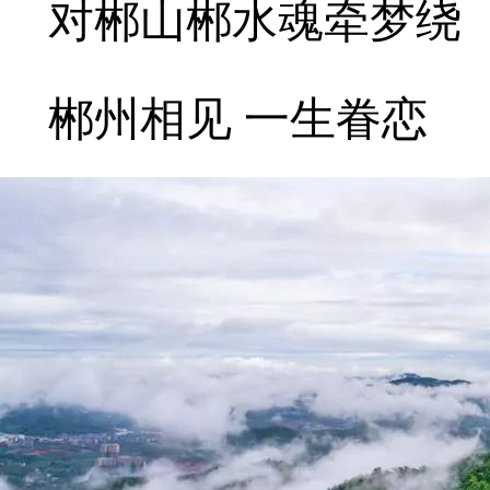
对郴山郴水魂牵梦绕
郴州相见 一生眷恋