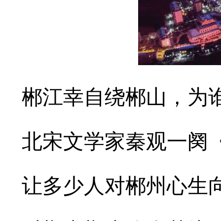
郴江幸自绕郴山，为
北宋文学家秦观一阕
让多少人对郴州心生