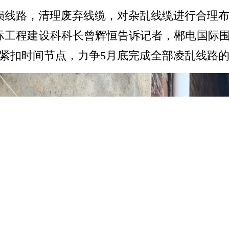
损线路，清理废弃线缆，对杂乱线缆进行合理
际工程建设科科长曾辉恒告诉记者，郴电国际围
紧扣时间节点，力争5月底完成全部凌乱线路