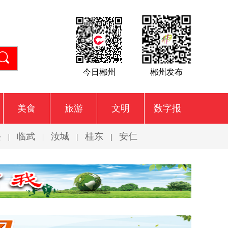
今日郴州
郴州发布
美食
旅游
文明
数字报
兴
临武
汝城
桂东
安仁
|
|
|
|