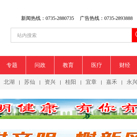
新闻热线：0735-2880735
广告热线：0735-2893888
专题
问政
教育
医疗
财经
北湖
苏仙
资兴
桂阳
宜章
嘉禾
永
|
|
|
|
|
|
|