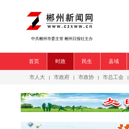
中共郴州市委主管 郴州日报社主办
首页
时政
民生
县域
市人大
市政府
市政协
市总工会
|
|
|