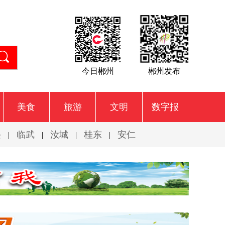
今日郴州
郴州发布
美食
旅游
文明
数字报
兴
临武
汝城
桂东
安仁
|
|
|
|