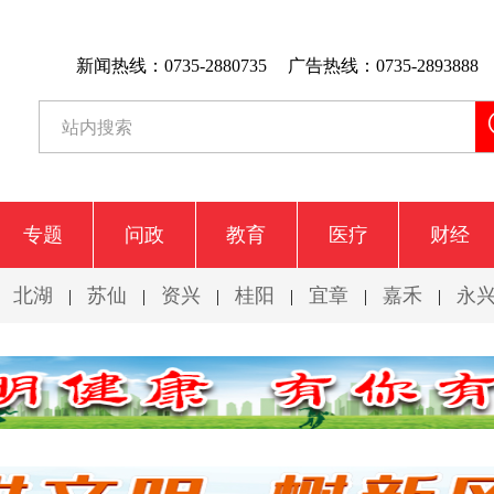
新闻热线：0735-2880735
广告热线：0735-2893888
专题
问政
教育
医疗
财经
北湖
苏仙
资兴
桂阳
宜章
嘉禾
永
|
|
|
|
|
|
|