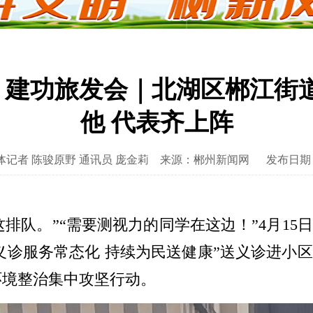
手 建功旅发会｜北湖区郴江街
他 代表齐上阵
记者 陈骏原野 通讯员 庞金莉
来源：郴州新闻网
发布日期：2
这排队。”“需要测视力的同学在这边！”4月1
义诊服务常态化 持续为民送健康”送义诊进小区
环境整治集中攻坚行动。