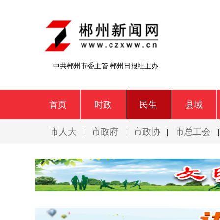
中共郴州市委主管 郴州日报社主办
首页
时政
民生
县域
市人大
市政府
市政协
市总工会
|
|
|