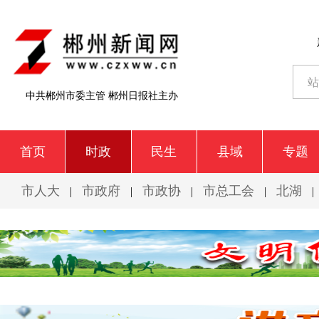
中共郴州市委主管 郴州日报社主办
首页
时政
民生
县域
专题
市人大
市政府
市政协
市总工会
北湖
|
|
|
|
|