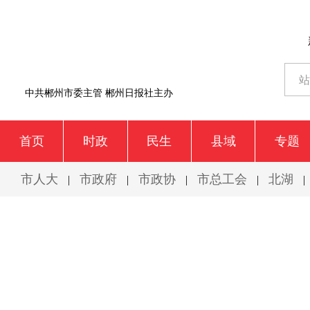
中共郴州市委主管 郴州日报社主办
首页
时政
民生
县域
专题
市人大
市政府
市政协
市总工会
北湖
|
|
|
|
|