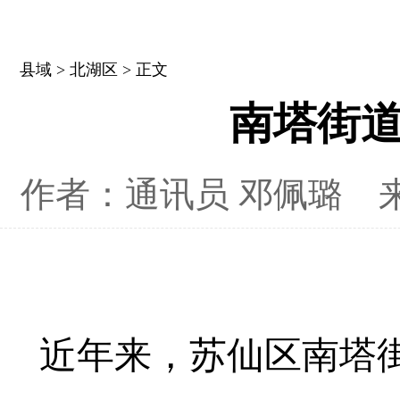
县域
>
北湖区
> 正文
南塔街
作者：通讯员 邓佩璐
近年来，
苏仙区
南塔