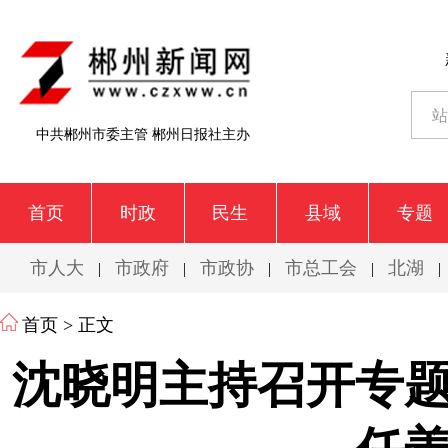
中共郴州市委主管 郴州日报社主办
首页
时政
民生
县域
专题
市人大
市政府
市政协
市总工会
北湖
|
|
|
|
|
首页
> 正文
沈晓明主持召开专