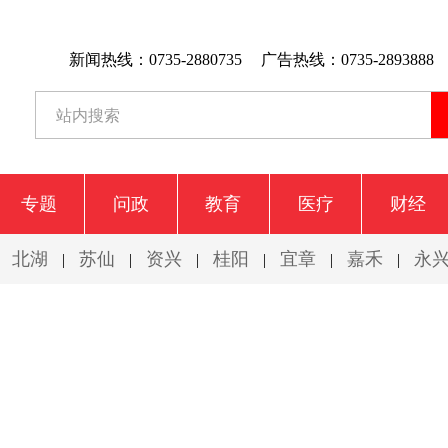
新闻热线：0735-2880735
广告热线：0735-2893888
专题
问政
教育
医疗
财经
北湖
苏仙
资兴
桂阳
宜章
嘉禾
永
|
|
|
|
|
|
|