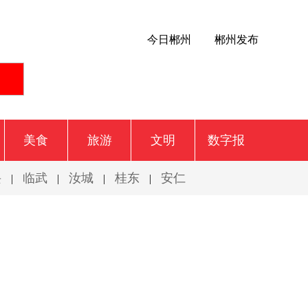
今日郴州
郴州发布
美食
旅游
文明
数字报
兴
临武
汝城
桂东
安仁
|
|
|
|