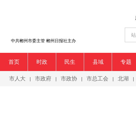
中共郴州市委主管 郴州日报社主办
首页
时政
民生
县域
专题
市人大
市政府
市政协
市总工会
北湖
|
|
|
|
|