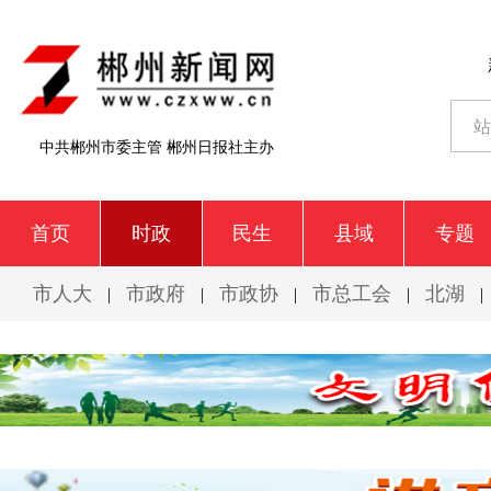
中共郴州市委主管 郴州日报社主办
首页
时政
民生
县域
专题
市人大
市政府
市政协
市总工会
北湖
|
|
|
|
|