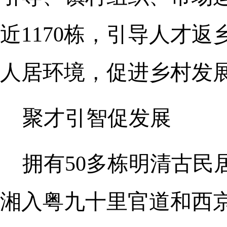
近1170栋，引导人才
人居环境，促进乡村发
聚才引智促发展
拥有50多栋明清古
湘入粤九⼗⾥官道和⻄