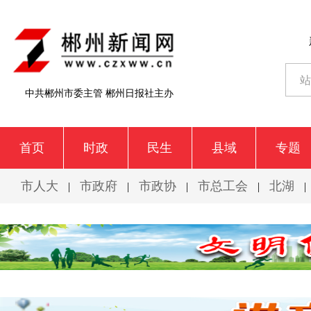
中共郴州市委主管 郴州日报社主办
首页
时政
民生
县域
专题
市人大
市政府
市政协
市总工会
北湖
|
|
|
|
|