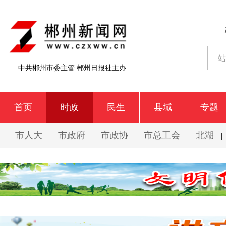
中共郴州市委主管 郴州日报社主办
首页
时政
民生
县域
专题
市人大
市政府
市政协
市总工会
北湖
|
|
|
|
|