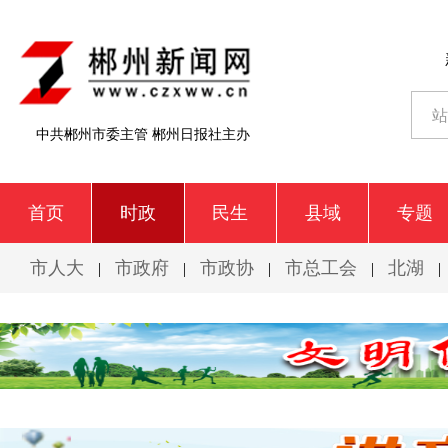
中共郴州市委主管 郴州日报社主办
首页
时政
民生
县域
专题
市人大
市政府
市政协
市总工会
北湖
|
|
|
|
|