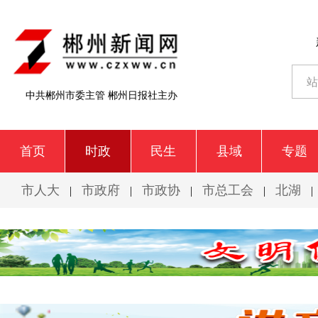
中共郴州市委主管 郴州日报社主办
首页
时政
民生
县域
专题
市人大
市政府
市政协
市总工会
北湖
|
|
|
|
|