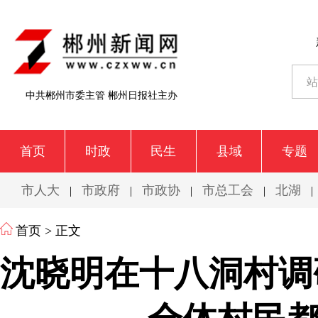
中共郴州市委主管 郴州日报社主办
首页
时政
民生
县域
专题
市人大
市政府
市政协
市总工会
北湖
|
|
|
|
|
首页
> 正文
沈晓明在十八洞村调