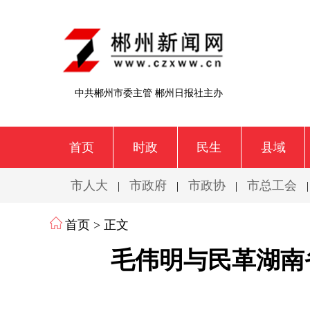
中共郴州市委主管 郴州日报社主办
首页
时政
民生
县域
市人大
市政府
市政协
市总工会
|
|
|
首页
> 正文
毛伟明与民革湖南