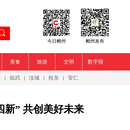
今日郴州
郴州发布
美食
旅游
文明
数字报
兴
临武
汝城
桂东
安仁
|
|
|
|
新” 共创美好未来