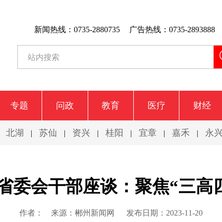
新闻热线：0735-2880735
广告热线：0735-2893888
专题
问政
教育
医疗
财经
北湖
苏仙
资兴
桂阳
宜章
嘉禾
永
|
|
|
|
|
|
|
省委会干部座谈：聚焦“三高四
作者：
来源：郴州新闻网
发布日期：2023-11-20