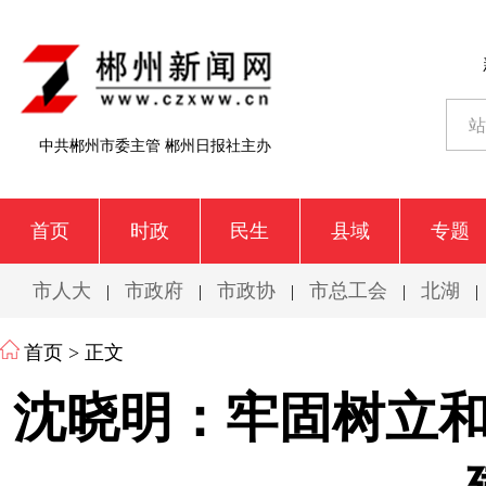
中共郴州市委主管 郴州日报社主办
首页
时政
民生
县域
专题
市人大
市政府
市政协
市总工会
北湖
|
|
|
|
|
首页
> 正文
沈晓明：​牢固树立