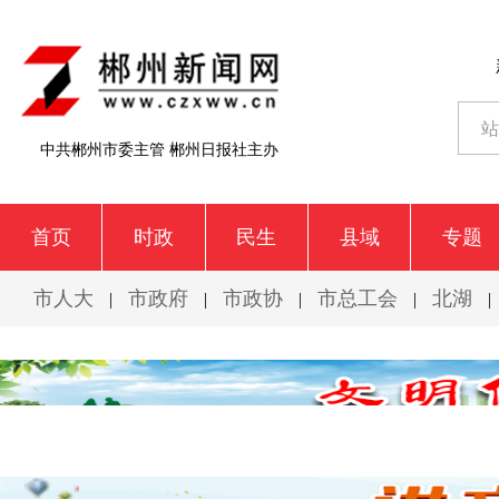
中共郴州市委主管 郴州日报社主办
首页
时政
民生
县域
专题
市人大
市政府
市政协
市总工会
北湖
|
|
|
|
|