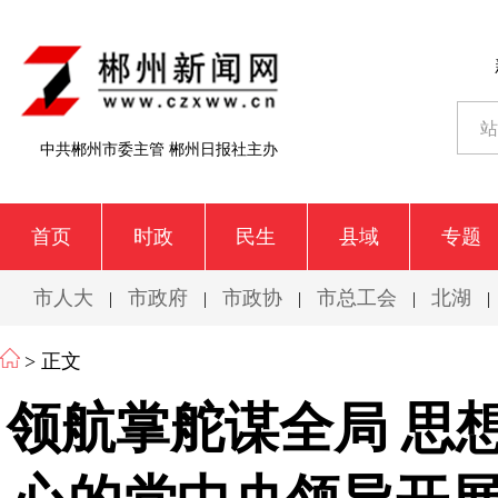
中共郴州市委主管 郴州日报社主办
首页
时政
民生
县域
专题
市人大
市政府
市政协
市总工会
北湖
|
|
|
|
|
> 正文
领航掌舵谋全局 思