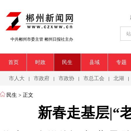
中共郴州市委主管 郴州日报社主办
首页
时政
民生
县域
专题
市人大
市政府
市政协
市总工会
北湖
|
|
|
|
|
民生
> 正文
新春走基层|“