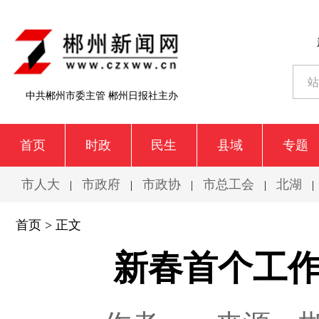
中共郴州市委主管 郴州日报社主办
首页
时政
民生
县域
专题
市人大
市政府
市政协
市总工会
北湖
|
|
|
|
|
首页
> 正文
新春首个工