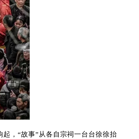
响起，“故事”从各自宗祠一台台徐徐抬