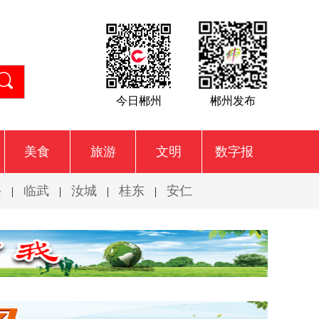
今日郴州
郴州发布
美食
旅游
文明
数字报
兴
临武
汝城
桂东
安仁
|
|
|
|