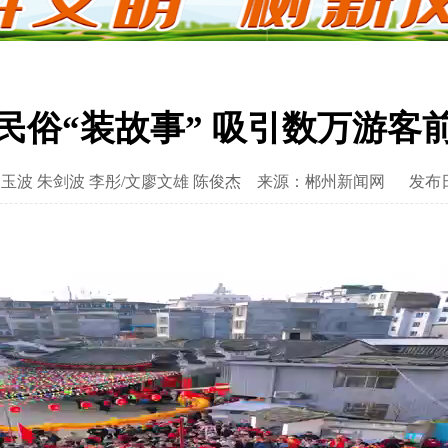
民俗“装故事” 吸引数万游客
玉波 朱剑波 李彤/文廖文雄 陈俊杰
来源：郴州新闻网
发布日