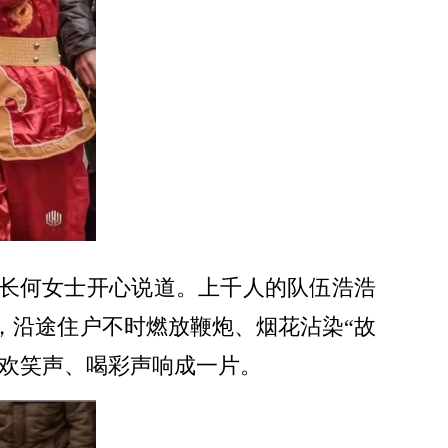
家长何女士开心说道。上千人的队伍浩浩
，沿途住户不时燃放鞭炮、烟花沾染“故
、欢笑声、喝彩声响成一片。