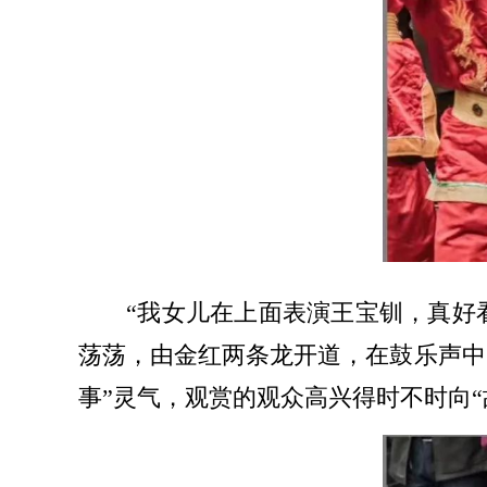
“我女儿在上面表演王宝钏，真好
荡荡，由金红两条龙开道，在鼓乐声中
事”灵气，观赏的观众高兴得时不时向