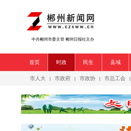
中共郴州市委主管 郴州日报社主办
首页
时政
民生
县域
市人大
市政府
市政协
市总工会
|
|
|