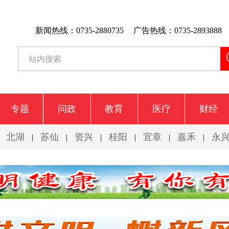
新闻热线：0735-2880735
广告热线：0735-2893888
专题
问政
教育
医疗
财经
北湖
苏仙
资兴
桂阳
宜章
嘉禾
永
|
|
|
|
|
|
|