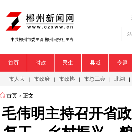
中共郴州市委主管 郴州日报社主办
首页
时政
民生
县域
专题
市人大
市政府
市政协
市总工会
北湖
|
|
|
|
|
首页
> 正文
毛伟明主持召开省政