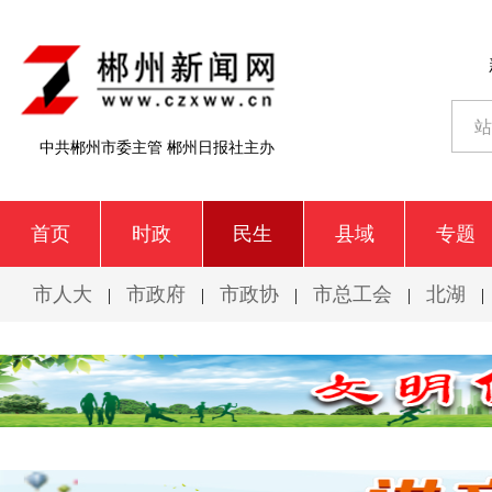
中共郴州市委主管 郴州日报社主办
首页
时政
民生
县域
专题
市人大
市政府
市政协
市总工会
北湖
|
|
|
|
|