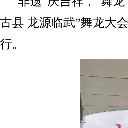
“非遗”庆吉祥，“舞龙
古县 龙源临武”舞龙大
行。