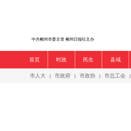
中共郴州市委主管 郴州日报社主办
首页
时政
民生
县域
市人大
市政府
市政协
市总工会
|
|
|