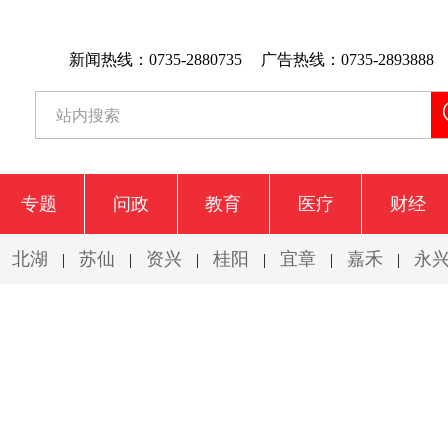
新闻热线：0735-2880735
广告热线：0735-2893888
专题
问政
教育
医疗
财经
北湖
苏仙
资兴
桂阳
宜章
嘉禾
永
|
|
|
|
|
|
|