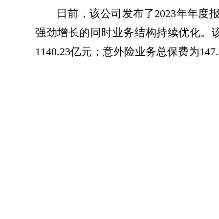
日前，该公司发布了2023年年
强劲增长的同时业务结构持续优化。该公司
1140.23亿元；意外险业务总保费为147
保险业务再创佳绩，市场领跑地位
队伍升级和新型营销模式布局，不断
化，队伍产能大幅提升。截至2023年12
个险板块各项新业务指标均实现快
务结构明显优化。2023年，中国人寿个险
期交保费为918.07亿元，同比增长12
交保费占首年期交保费比重为53.92%
10.4%。