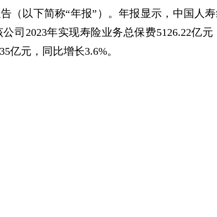
度报告（以下简称“年报”）。年报显示，中国人
2023年实现寿险业务总保费5126.22亿
.35亿元，同比增长3.6%。
持续巩固。中国人寿始终坚持高质量发展，20
筑牢发展根基。持续夯实基础管理，销售队伍
月31日，总销售人力约为69.4万人。
速增长。坚持“有效队伍驱动业务发展”战略
板块总保费为5015.80亿元，同比增长1.9%
.6%，十年期及以上首年期交保费为495.03亿
，同比提升2.64个百分点。个险板块2023年一