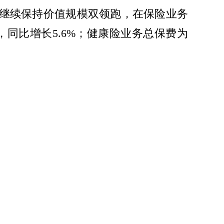
寿继续保持价值规模双领跑，在保险业务
元，同比增长5.6%；健康险业务总保费为
23年营销体系改革落地实施，推进现有
规模率先企稳，队伍结构和质态不断优
，着力价值创造，深入推进渠道转型，业
，其中，续期保费为3912.18亿元。首年
元，同比增长18.4%，十年期及以上首年期
年新业务价值为346.46亿元，同比上升