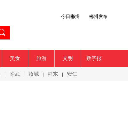
今日郴州
郴州发布
美食
旅游
文明
数字报
兴
临武
汝城
桂东
安仁
|
|
|
|