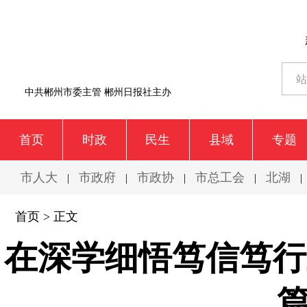
中共郴州市委主管 郴州日报社主办
首页
时政
民生
县域
专题
市人大
市政府
市政协
市总工会
北湖
|
|
|
|
|
首页
> 正文
在深学细悟笃信笃行